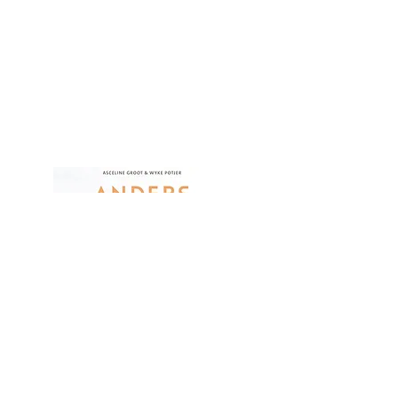
Klik hier voor de nieuwsbrief/ update
augustus- september
Klik hier voor de nieuwsbrief van okto
ber
Klik hier voor de nieuwsbrief van november
Kilk hier voor de nieuwsbrief van januari 2025
Klik hier voor de nieuwsbrief van maart 2025
Klik hier voor de nieuwsbrief van augustus
2025
Bestel
© 2023 Wonen voor Iedereen -
Toekomst van Nederland/
Stichting Awake
Landelijke vereniging offgrid- en
betaalbaar wonen