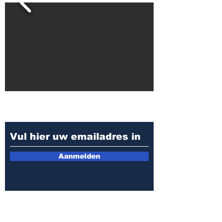
Meld u aan voor de
nieuwsbrief
Aanmelden
Klik hier voor de nieuwsbrief / update van mei
Klik hier voor de nieuwsbrief / update van
juni- juli