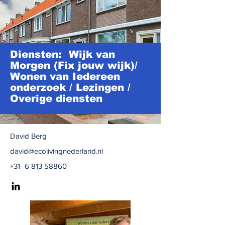
Diensten: Wijk van
Morgen (Fix jouw wijk)/
Wonen van Iedereen
onderzoek / Lezingen /
Overige diensten
David Berg
david@ecolivingnederland.nl
+31- 6 813 58860