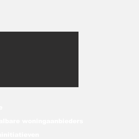
e
albare woningaanbieders
initiatieven