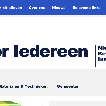
initiatieven
Over ons
Nieuws
Relevante links
r Iedereen
Ni
Ke
In
Materialen & Technieken
Gemeenten