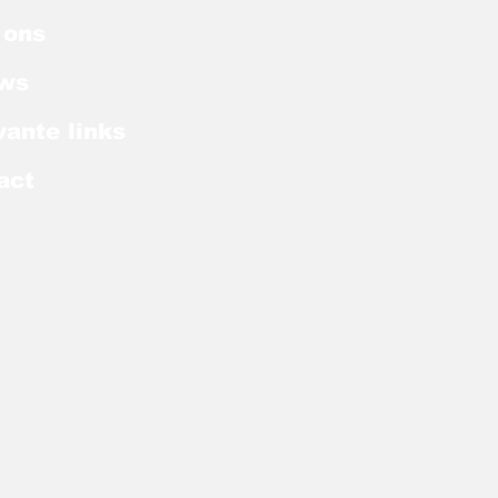
 ons
ws
vante links
act