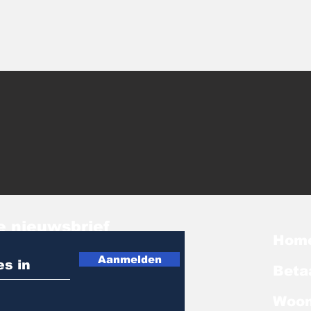
e nieuwsbrief
Hom
Aanmelden
Beta
Woon