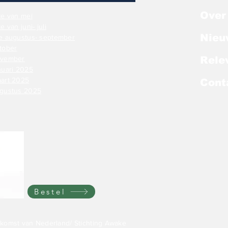
Over
te van mei
 van juni- juli
Nieu
ate augustus- september
to
ber
november
Rele
anuari 2025
aart 2025
Cont
augustus 2025
Bestel
komst van Nederland/ Stichting Awake