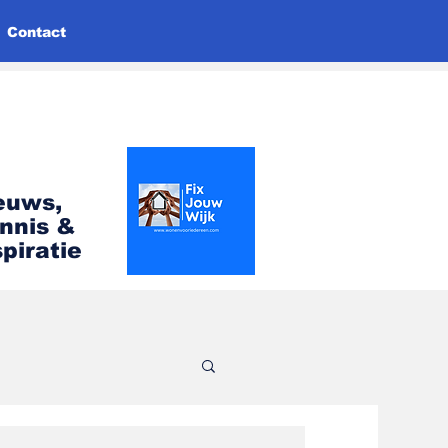
Contact
euws,
nnis &
spiratie