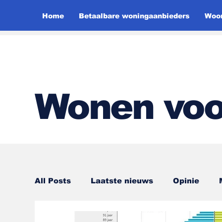
Home
Betaalbare woningaanbieders
Woon
Wonen voo
All Posts
Laatste nieuws
Opinie