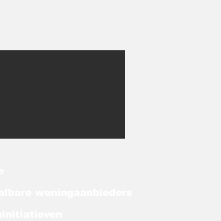
e
albare woningaanbieders
initiatieven