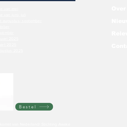
Over
te van mei
 van juni- juli
Nieu
ate augustus- september
to
ber
november
Rele
anuari 2025
aart 2025
Cont
augustus 2025
Bestel
komst van Nederland/ Stichting Awake