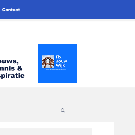
Contact
euws,
nnis &
spiratie