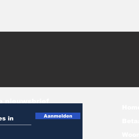
e nieuwsbrief
Hom
Aanmelden
Beta
Woon