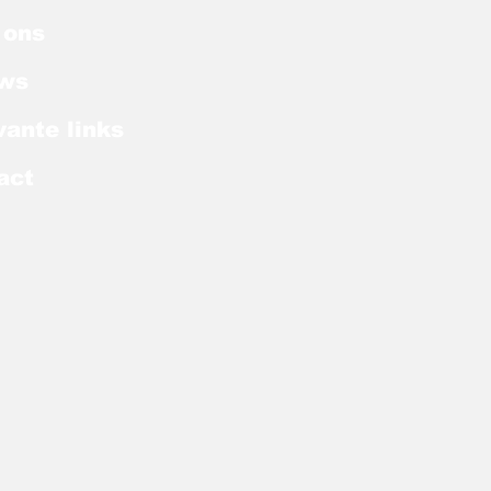
 ons
ws
vante links
act