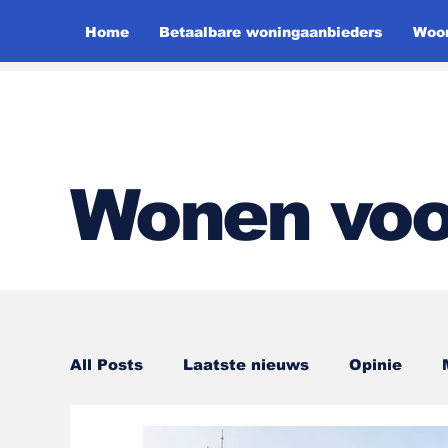
Home
Betaalbare woningaanbieders
Woon
Wonen voo
All Posts
Laatste nieuws
Opinie