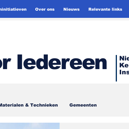
initiatieven
Over ons
Nieuws
Relevante links
r Iedereen
Ni
Ke
In
Materialen & Technieken
Gemeenten