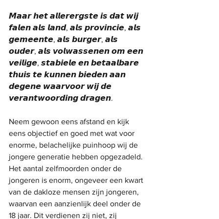
𝙈𝙖𝙖𝙧 𝙝𝙚𝙩 𝙖𝙡𝙡𝙚𝙧𝙚𝙧𝙜𝙨𝙩𝙚 𝙞𝙨 𝙙𝙖𝙩 𝙬𝙞𝙟 
𝙛𝙖𝙡𝙚𝙣 𝙖𝙡𝙨 𝙡𝙖𝙣𝙙, 𝙖𝙡𝙨 𝙥𝙧𝙤𝙫𝙞𝙣𝙘𝙞𝙚, 𝙖𝙡𝙨 
𝙜𝙚𝙢𝙚𝙚𝙣𝙩𝙚, 𝙖𝙡𝙨 𝙗𝙪𝙧𝙜𝙚𝙧, 𝙖𝙡𝙨 
𝙤𝙪𝙙𝙚𝙧, 𝙖𝙡𝙨 𝙫𝙤𝙡𝙬𝙖𝙨𝙨𝙚𝙣𝙚𝙣 𝙤𝙢 𝙚𝙚𝙣 
𝙫𝙚𝙞𝙡𝙞𝙜𝙚, 𝙨𝙩𝙖𝙗𝙞𝙚𝙡𝙚 𝙚𝙣 𝙗𝙚𝙩𝙖𝙖𝙡𝙗𝙖𝙧𝙚 
𝙩𝙝𝙪𝙞𝙨 𝙩𝙚 𝙠𝙪𝙣𝙣𝙚𝙣 𝙗𝙞𝙚𝙙𝙚𝙣 𝙖𝙖𝙣 
𝙙𝙚𝙜𝙚𝙣𝙚 𝙬𝙖𝙖𝙧𝙫𝙤𝙤𝙧 𝙬𝙞𝙟 𝙙𝙚 
𝙫𝙚𝙧𝙖𝙣𝙩𝙬𝙤𝙤𝙧𝙙𝙞𝙣𝙜 𝙙𝙧𝙖𝙜𝙚𝙣.
Neem gewoon eens afstand en kijk 
eens objectief en goed met wat voor 
enorme, belachelijke puinhoop wij de 
jongere generatie hebben opgezadeld. 
Het aantal zelfmoorden onder de 
jongeren is enorm, ongeveer een kwart 
van de dakloze mensen zijn jongeren, 
waarvan een aanzienlijk deel onder de 
18 jaar. Dit verdienen zij niet, zij 