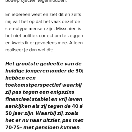
bouwprojecten tegenhouden.
En iedereen weet en ziet dit en zelfs 
mij valt het op dat het vaak dezelfde 
stereotype mensen zijn. Misschien is 
het niet politiek correct om te zeggen 
en kwets ik er gevoelens mee. Alleen 
realiseer je dan wel dit:
𝙃𝙚𝙩 𝙜𝙧𝙤𝙤𝙩𝙨𝙩𝙚 𝙜𝙚𝙙𝙚𝙚𝙡𝙩𝙚 𝙫𝙖𝙣 𝙙𝙚 
𝙝𝙪𝙞𝙙𝙞𝙜𝙚 𝙟𝙤𝙣𝙜𝙚𝙧𝙚𝙣 (𝙤𝙣𝙙𝙚𝙧 𝙙𝙚 𝟯𝟬) 
𝙝𝙚𝙗𝙗𝙚𝙣 𝙚𝙚𝙣 
𝙩𝙤𝙚𝙠𝙤𝙢𝙨𝙩𝙥𝙚𝙧𝙨𝙥𝙚𝙘𝙩𝙞𝙚𝙛 𝙬𝙖𝙖𝙧𝙗𝙞𝙟 
𝙯𝙞𝙟 𝙥𝙖𝙨 𝙩𝙚𝙜𝙚𝙣 𝙚𝙚𝙣 𝙚𝙣𝙞𝙜𝙨𝙯𝙞𝙣𝙨 
𝙛𝙞𝙣𝙖𝙣𝙘𝙞𝙚𝙚𝙡 𝙨𝙩𝙖𝙗𝙞𝙚𝙡 𝙚𝙣 𝙫𝙧𝙞𝙟 𝙡𝙚𝙫𝙚𝙣 
𝙖𝙖𝙣𝙠𝙞𝙟𝙠𝙚𝙣 𝙖𝙡𝙨 𝙯𝙞𝙟 𝙩𝙚𝙜𝙚𝙣 𝙙𝙚 𝟰𝟬 𝙖̀ 
𝟱𝟬 𝙟𝙖𝙖𝙧 𝙯𝙞𝙟𝙣. 𝙒𝙖𝙖𝙧𝙗𝙞𝙟 𝙯𝙞𝙟, 𝙯𝙤𝙖𝙡𝙨 
𝙝𝙚𝙩 𝙚𝙧 𝙣𝙪 𝙣𝙖𝙖𝙧 𝙪𝙞𝙩𝙯𝙞𝙚𝙩, 𝙥𝙖𝙨 𝙢𝙚𝙩 
𝟳𝟬/𝟳𝟱+ 𝙢𝙚𝙩 𝙥𝙚𝙣𝙨𝙞𝙤𝙚𝙣 𝙠𝙪𝙣𝙣𝙚𝙣. 