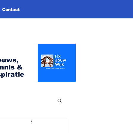
Contact
euws,
nnis &
spiratie