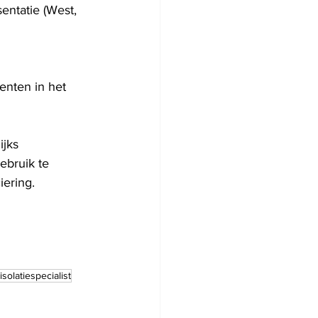
entatie (West, 
enten in het 
ijks 
bruik te 
ering. 
isolatiespecialist