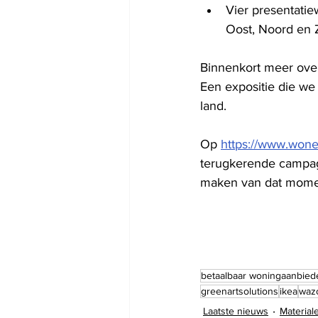
Vier presentatie
Oost, Noord en Z
Binnenkort meer over
Een expositie die we
land. 
Op 
https://www.wone
terugkerende campag
maken van dat momen
betaalbaar woningaanbied
greenartsolutions
ikea
wazo
Laatste nieuws
Material