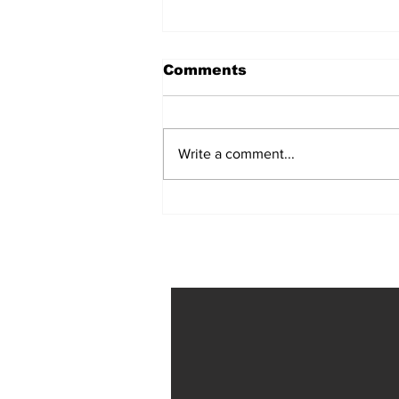
Comments
Write a comment...
Serie offgrid wonen
reportages
Onze partners