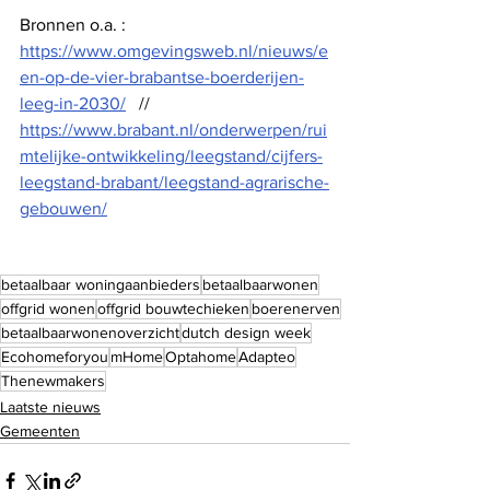
Bronnen o.a. : 
https://www.omgevingsweb.nl/nieuws/e
en-op-de-vier-brabantse-boerderijen-
leeg-in-2030/
   // 
https://www.brabant.nl/onderwerpen/rui
mtelijke-ontwikkeling/leegstand/cijfers-
leegstand-brabant/leegstand-agrarische-
gebouwen/
betaalbaar woningaanbieders
betaalbaarwonen
offgrid wonen
offgrid bouwtechieken
boerenerven
betaalbaarwonenoverzicht
dutch design week
Ecohomeforyou
mHome
Optahome
Adapteo
Thenewmakers
Laatste nieuws
Gemeenten