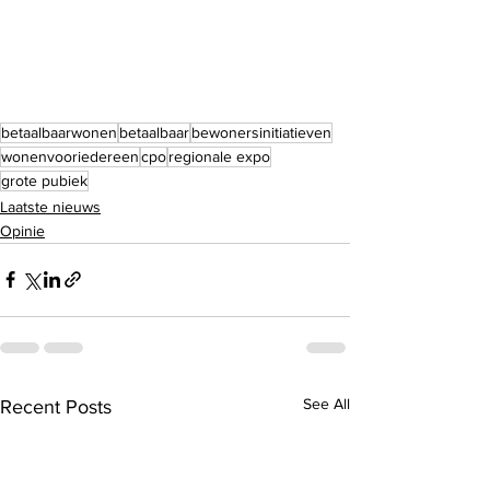
betaalbaarwonen
betaalbaar
bewonersinitiatieven
wonenvooriedereen
cpo
regionale expo
grote pubiek
Laatste nieuws
Opinie
See All
Recent Posts