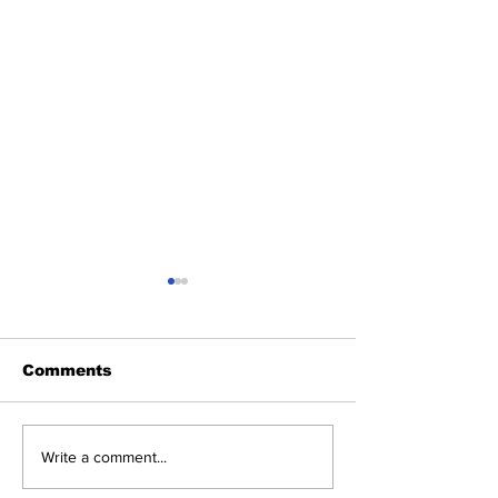
Comments
Geopolitieke
Enexis mag 
Write a comment...
spanningen en de
stroom meer