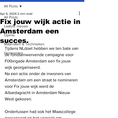
All Posts
Apr 6, 2024
2 min read
All Posts
Fix jouw wijk actie in
Laatste nieuws
Amsterdam een
Opinie
succes.
Materialen & Technieken
Tijdens NLdoet hebben we ten bate van 
Gemeenten
de fondsenwervende campagne voor 
FIXbrigade Amsterdam een fix jouw 
wijk georganiseerd. 
Na een actie onder de inwoners van 
Amsterdam om een straat te nomineren 
voor Fix jouw wijk werd de 
Albardagracht in Amsterdam Nieuw 
West gekozen. 
Ondertussen had ook het Maascollege 
gereageerd op het verzoek om 